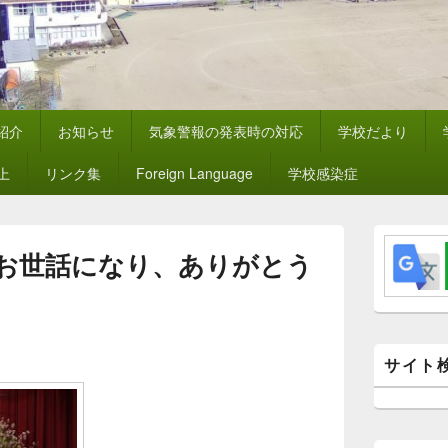
紹介
お知らせ
気象警報の発表時の対応
学校だより
上
リンク集
Foreign Language
学校感染症
メ
イ
お世話になり、ありがとう
ン
サ
イ
ド
バ
ー
サイト
ウ
ィ
ジ
ェ