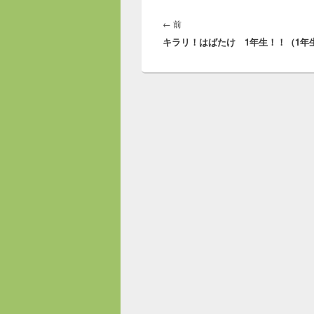
投
稿
前
←
前
ナ
キラリ！はばたけ 1年生！！（1年
の
ビ
投
ゲ
稿:
ー
シ
ョ
ン