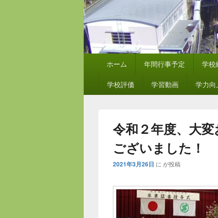
メ
ホーム
年間行事予定
学校
イ
ン
学校評価
学習動画
学力向
メ
ニ
ュ
ー
令和２年度、大変
ございました！
2021年3月26日
に
が投稿