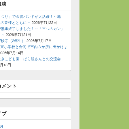
投稿
まつり」で金管バンドが大活躍！～地
Aの皆様とともに～
2026年7月22日
が無事終了しました！～「三つのカン」
に～
2026年7月21日
探検②（2年生）
2026年7月17日
 城東小学校と合同で市内３か所に出かけま
2026年7月14日
たきこども園 ばら組さんとの交流会
7月13日
コメント
イブ
7月