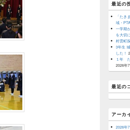
ッ
最近の
ト
エ
リ
「たき
ア
域・PT
一学期
を大切
村雲町
3年生
した！
１年 
2026年
最近の
アーカ
2026年