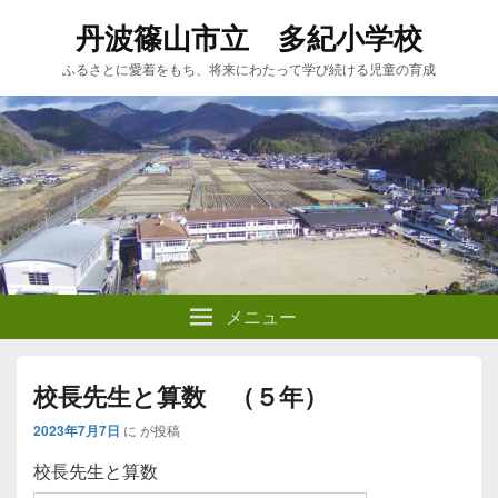
丹波篠山市立 多紀小学校
ふるさとに愛着をもち、将来にわたって学び続ける児童の育成
メニュー
校長先生と算数 （５年）
2023年7月7日
に
が投稿
校長先生と算数