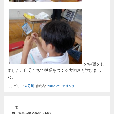
の学習をし
ました。自分たちで授業をつくる大切さも学びまし
た。
カテゴリー:
未分類
作成者:
takihp
パーマリンク
投
稿
前
←
前
ナ
酒井市長の学校訪問（6年）
の