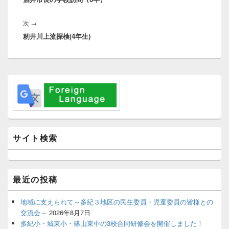
ビ
投
ゲ
次
次
→
稿:
ー
籾井川上流探検(4年生)
の
シ
投
ョ
稿:
ン
メ
イ
ン
サ
イ
ド
バ
サイト検索
ー
ウ
ィ
ジ
最近の投稿
ェ
ッ
ト
地域に支えられて～多紀３地区の民生委員・児童委員の皆様との
エ
交流会～
2026年8月7日
リ
多紀小・城東小・篠山東中の3校合同研修会を開催しました！
ア