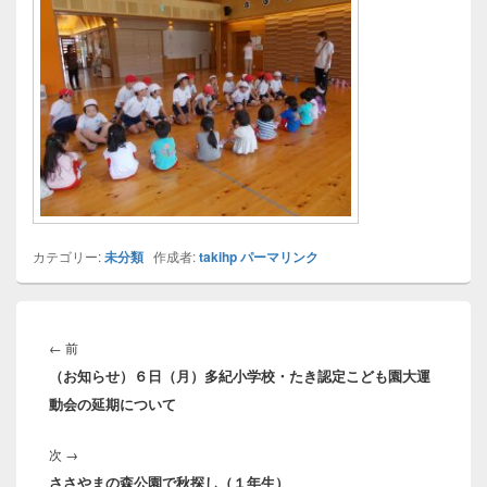
カテゴリー:
未分類
作成者:
takihp
パーマリンク
投
稿
前
←
前
ナ
（お知らせ）６日（月）多紀小学校・たき認定こども園大運
の
ビ
動会の延期について
投
ゲ
稿:
ー
次
次
→
シ
ささやまの森公園で秋探し（１年生）
の