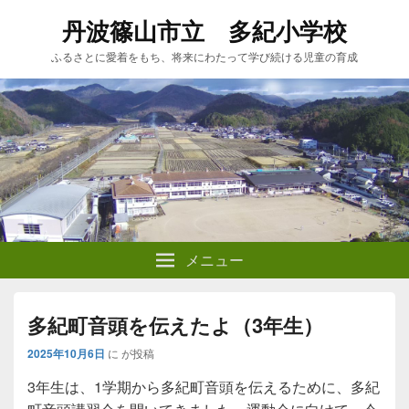
丹波篠山市立 多紀小学校
ふるさとに愛着をもち、将来にわたって学び続ける児童の育成
メニュー
多紀町音頭を伝えたよ（3年生）
2025年10月6日
に
が投稿
3年生は、1学期から多紀町音頭を伝えるために、多紀