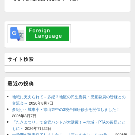
ョ
投
ン
稿:
メ
イ
ン
サ
イ
ド
バ
サイト検索
ー
ウ
ィ
ジ
最近の投稿
ェ
ッ
ト
地域に支えられて～多紀３地区の民生委員・児童委員の皆様との
エ
交流会～
2026年8月7日
リ
多紀小・城東小・篠山東中の3校合同研修会を開催しました！
ア
2026年8月7日
「たきまつり」で金管バンドが大活躍！～地域・PTAの皆様とと
もに～
2026年7月22日
一学期が無事終了しました！～「三つのカン」を大切に～
2026年