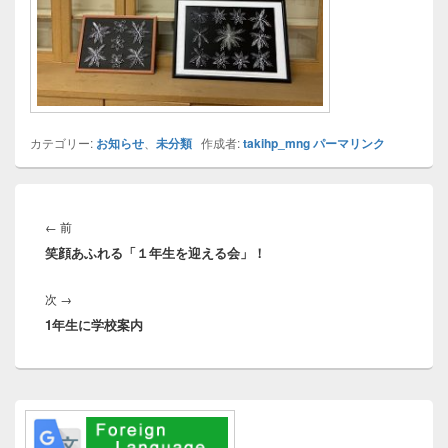
カテゴリー:
お知らせ
、
未分類
作成者:
takihp_mng
パーマリンク
投
稿
前
←
前
ナ
笑顔あふれる「１年生を迎える会」！
の
ビ
投
ゲ
次
次
→
稿:
ー
1年生に学校案内
の
シ
投
ョ
稿:
ン
メ
イ
ン