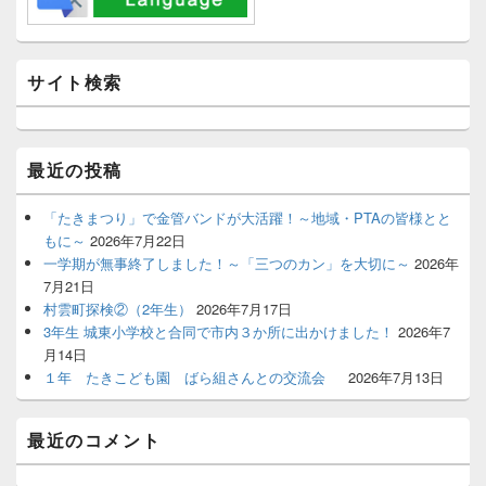
サ
イ
ド
バ
サイト検索
ー
ウ
ィ
ジ
最近の投稿
ェ
ッ
ト
「たきまつり」で金管バンドが大活躍！～地域・PTAの皆様とと
エ
もに～
2026年7月22日
リ
一学期が無事終了しました！～「三つのカン」を大切に～
2026年
ア
7月21日
村雲町探検②（2年生）
2026年7月17日
3年生 城東小学校と合同で市内３か所に出かけました！
2026年7
月14日
１年 たきこども園 ばら組さんとの交流会
2026年7月13日
最近のコメント