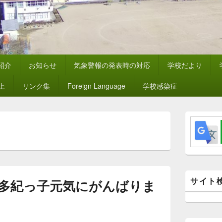
紹介
お知らせ
気象警報の発表時の対応
学校だより
上
リンク集
Foreign Language
学校感染症
メ
イ
ン
サ
イ
ド
バ
ー
サイト
多紀っ子元気にがんばりま
ウ
ィ
ジ
ェ