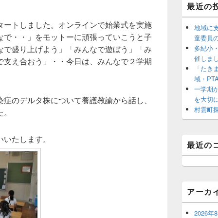
ッ
最近の
ト
エ
タートしました。オンラインで始業式を実施
リ
地域に
ア
なで・・」をモットーに頑張っていこうと子
童委員
多紀小
なで盛り上げよう」「みんなで遊ぼう」「み
催しま
で支え合おう」・・今日は、みんなで２学期
「たき
。
域・PT
一学期
を大切
染症のデルタ株について養護教諭から話し、
村雲町
た。
いいたします。
最近の
アーカ
2026年