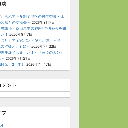
投稿
支えられて～多紀３地区の民生委員・児
の皆様との交流会～
2026年8月7日
・城東小・篠山東中の3校合同研修会を開
した！
2026年8月7日
まつり」で金管バンドが大活躍！～地
Aの皆様とともに～
2026年7月22日
が無事終了しました！～「三つのカン」
に～
2026年7月21日
探検②（2年生）
2026年7月17日
コメント
イブ
8月