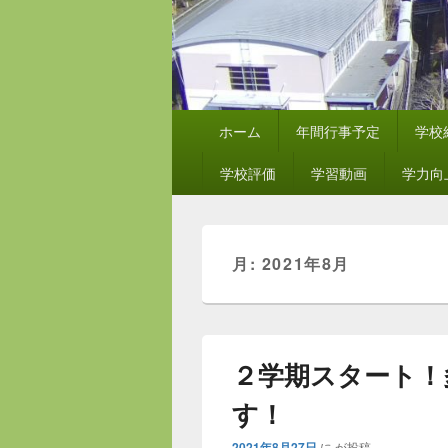
メ
ホーム
年間行事予定
学校
イ
ン
学校評価
学習動画
学力向
メ
ニ
ュ
ー
月:
2021年8月
２学期スタート！
す！
2021年8月27日
に
が投稿