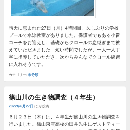
晴天に恵まれた27日（月）4時間目。久しぶりの学校
プールで水泳教室がありました。保護者でもある小畠
コーチをお迎えし、基礎からクロールの息継ぎまで教
えていただきました。短い時間でしたが、一人一人丁
寧に指導していただき、次からみんなでクロール練習
に入れそうです。
カテゴリー:
未分類
篠山川の生き物調査（４年生）
2022年6月27日
に
が投稿
６月２３日（木）は、４年生が篠山川の生き物調査を
行いました。篠山東雲高校の田井先生にゲストティー