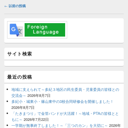
投
←
以前の投稿
稿
ナ
メ
ビ
イ
ゲ
ン
ー
サ
イ
シ
ド
ョ
バ
サイト検索
ン
ー
ウ
ィ
ジ
最近の投稿
ェ
ッ
ト
地域に支えられて～多紀３地区の民生委員・児童委員の皆様との
エ
交流会～
2026年8月7日
リ
多紀小・城東小・篠山東中の3校合同研修会を開催しました！
ア
2026年8月7日
「たきまつり」で金管バンドが大活躍！～地域・PTAの皆様とと
もに～
2026年7月22日
一学期が無事終了しました！～「三つのカン」を大切に～
2026年