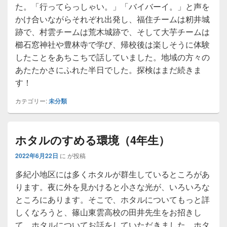
た。「行ってらっしゃい。」「バイバーイ。」と声を
かけ合いながらそれぞれ出発し、福住チームは籾井城
跡で、村雲チームは荒木城跡で、そして大芋チームは
櫛石窓神社や豊林寺で学び、帰校後は楽しそうに体験
したことをあちこちで話していました。地域の方々の
あたたかさにふれた半日でした。探検はまだ続きま
す！
カテゴリー:
未分類
ホタルのすめる環境（4年生）
2022年6月22日
に
が投稿
多紀小地区には多くホタルが群生しているところがあ
ります。夜に外を見かけると小さな光が、いろいろな
ところにあります。そこで、ホタルについてもっと詳
しくなろうと、篠山東雲高校の田井先生をお招きし
て、ホタルについてお話をしていただきました。ホタ