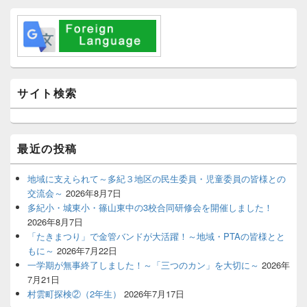
メ
イ
ン
サ
イ
ド
バ
サイト検索
ー
ウ
ィ
ジ
最近の投稿
ェ
ッ
ト
地域に支えられて～多紀３地区の民生委員・児童委員の皆様との
エ
交流会～
2026年8月7日
リ
多紀小・城東小・篠山東中の3校合同研修会を開催しました！
ア
2026年8月7日
「たきまつり」で金管バンドが大活躍！～地域・PTAの皆様とと
もに～
2026年7月22日
一学期が無事終了しました！～「三つのカン」を大切に～
2026年
7月21日
村雲町探検②（2年生）
2026年7月17日